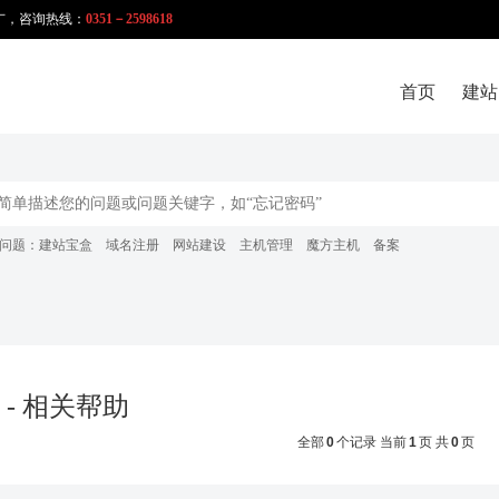
广，咨询热线：
0351－2598618
首页
建站
问题：
建站宝盒
域名注册
网站建设
主机管理
魔方主机
备案
 - 相关帮助
全部
0
个记录 当前
1
页 共
0
页